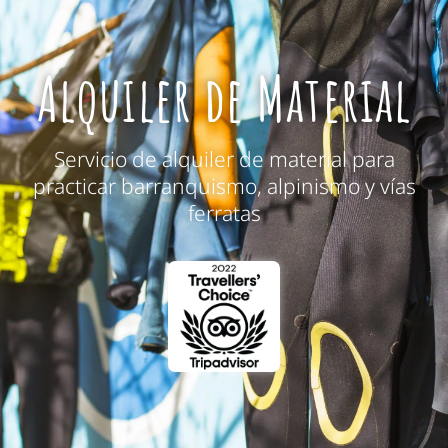
Disipador de vías
ferratas
Alquiler de Material
homologado
Servicio de alquiler de material para
practicar barranquismo, alpinismo y vías
ferratas