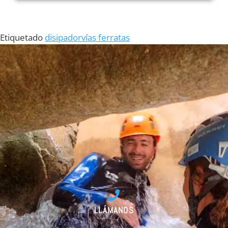
Etiquetado
disipador
vías ferratas
LLÁMANOS