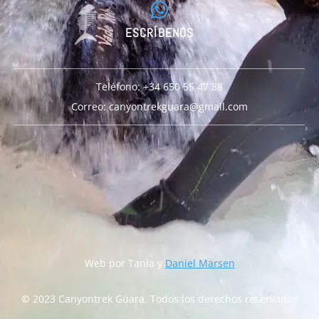
ESCRÍBENOS
Teléfono: +34 650 55 47 88
Correo: canyontrekguara@gmail.com
Web por Tania y
Daniel Marsen
©
2023 Canyontrek Guara. Todos los derechos reservados