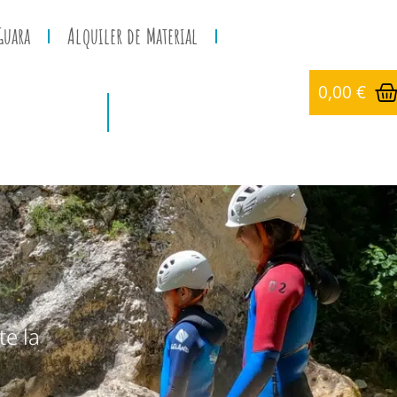
Guara
Alquiler de Material
0,00
€
te la