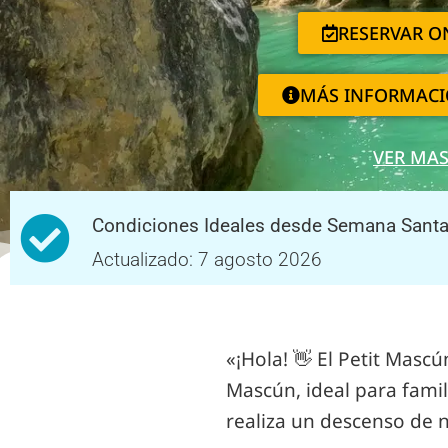
RESERVAR O
MÁS INFORMACI
VER MA
Condiciones Ideales
Condiciones Ideales desde Semana Sant
Actualizado: 7 agosto 2026
Actualizado: 7 agosto 2026
«¡Hola! 👋 El Petit Masc
Mascún, ideal para famil
realiza un descenso de