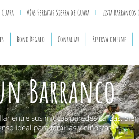
 Guara
Vías Ferratas Sierra de Guara
Lista Barrancos 
es
Bono Regalo
Contactar
Reserva online
cun Barranco
ar entre sus míticas paredes calizas. Sien
nso ideal para familias y niños/as