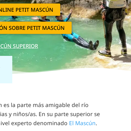
NLINE PETIT MASCÚN
ÓN SOBRE PETIT MASCÚN
SCÚN SUPERIOR
a
ún es la parte más amigable del río
ias y niños/as. En su parte superior se
 nivel experto denominado
El Mascún
.