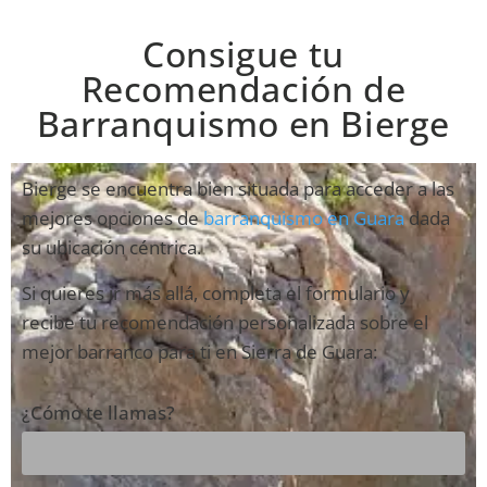
Consigue tu
Recomendación de
Barranquismo en Bierge
Bierge se encuentra bien situada para acceder a las
mejores opciones de
barranquismo en Guara
dada
su ubicación céntrica.
Si quieres ir más allá, completa el formulario y
recibe tu recomendación personalizada sobre el
mejor barranco para ti en Sierra de Guara:
¿Cómo te llamas?