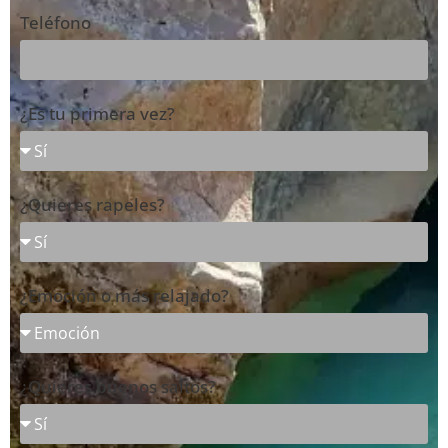
Teléfono
¿Es tu primera vez?
¿Quieres rapeles?
¿Emoción o más relajado?
¿Quieres buenos saltos?