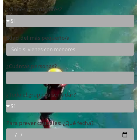
¿Vienes con menores?
Edad del más pequeño/a
¿Cuántas personas?
¿Todo el grupo sabe nadar?
Para prever caudales: ¿Qué fecha?