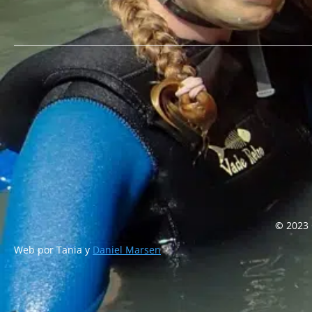
©
2023 
Web por Tania y
Daniel Marsen