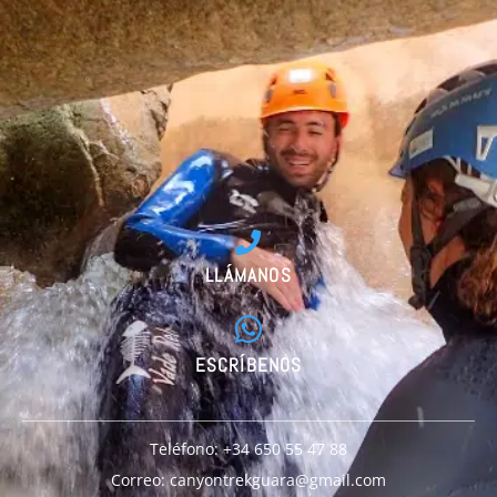
LLÁMANOS
ESCRÍBENOS
Teléfono: +34 650 55 47 88
Correo: canyontrekguara@gmail.com