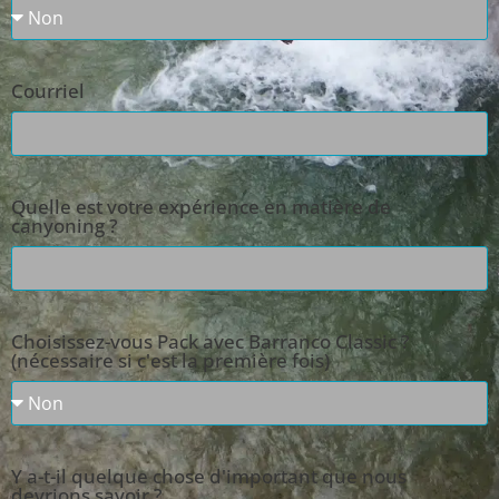
Courriel
Quelle est votre expérience en matière de
canyoning ?
Choisissez-vous Pack avec Barranco Classic ?
(nécessaire si c'est la première fois)
Y a-t-il quelque chose d'important que nous
devrions savoir ?